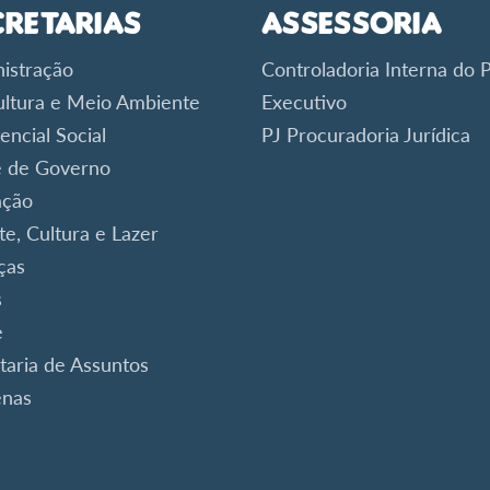
cretarias
Assessoria
istração
Controladoria Interna do 
ultura e Meio Ambiente
Executivo
encial Social
PJ Procuradoria Jurídica
 de Governo
ação
te, Cultura e Lazer
ças
s
e
taria de Assuntos
enas