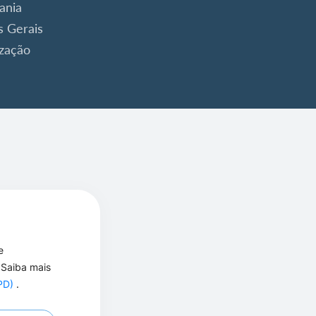
ania
 Gerais
ização
e
 Saiba mais
GPD)
.