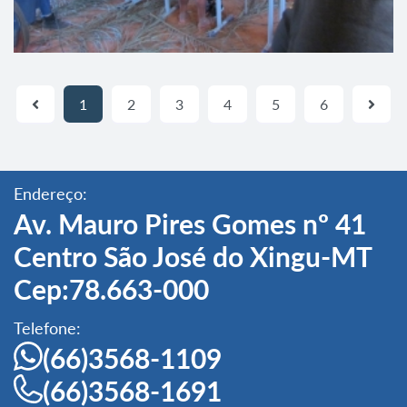
1
2
3
4
5
6
Endereço:
Av. Mauro Pires Gomes nº 41
Centro São José do Xingu-MT
Cep:78.663-000
Telefone:
(66)3568-1109
(66)3568-1691