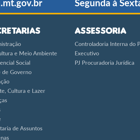
.mt.gov.br
Segunda à Sext
cretarias
Assessoria
istração
Controladoria Interna do 
ultura e Meio Ambiente
Executivo
encial Social
PJ Procuradoria Jurídica
 de Governo
ação
te, Cultura e Lazer
ças
s
e
taria de Assuntos
enas