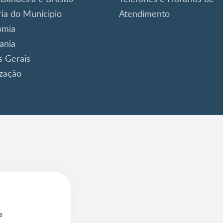
ria do Municipio
Atendimento
ômia
ania
 Gerais
ização
e