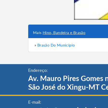
Mais
Hino, Bandeira e Brasão
»
Brasão Do Município
Endereço:
Av. Mauro Pires Gomes n
São José do Xingu-MT C
E-mail: