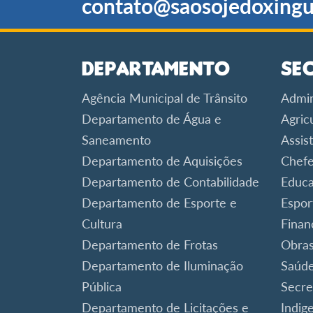
contato@saosojedoxingu
Departamento
Se
Agência Municipal de Trânsito
Admin
Departamento de Água e
Agric
Saneamento
Assist
Departamento de Aquisições
Chefe
Departamento de Contabilidade
Educ
Departamento de Esporte e
Espor
Cultura
Finan
Departamento de Frotas
Obra
Departamento de Iluminação
Saúd
Pública
Secre
Departamento de Licitações e
Indig