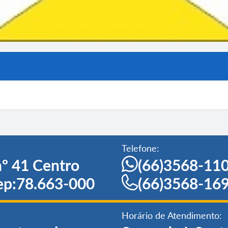
Telefone:
º 41 Centro
(66)3568-11
ep:78.663-000
(66)3568-16
Horário de Atendimento: